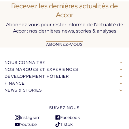
Recevez les dernières actualités de
Accor
Abonnez-vous pour rester informé de l’actualité de
Accor : nos dernières news, stories & analyses
ABONNEZ-VOUS
NOUS CONNAITRE
NOS MARQUES ET EXPÉRIENCES
DÉVELOPPEMENT HÔTELIER
FINANCE
NEWS & STORIES
SUIVEZ NOUS
Instagram
Facebook
S'ouvre
S'ouvre
Youtube
Tiktok
dans
dans
S'ouvre
S'ouvre