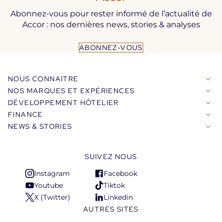
Abonnez-vous pour rester informé de l’actualité de
Accor : nos dernières news, stories & analyses
ABONNEZ-VOUS
NOUS CONNAITRE
NOS MARQUES ET EXPÉRIENCES
DÉVELOPPEMENT HÔTELIER
FINANCE
NEWS & STORIES
SUIVEZ NOUS
Instagram
Facebook
S'ouvre
S'ouvre
Youtube
Tiktok
dans
dans
S'ouvre
S'ouvre
X (Twitter)
Linkedin
un
un
dans
dans
S'ouvre
S'ouvre
AUTRES SITES
nouvel
nouvel
un
un
dans
dans
onglet
onglet