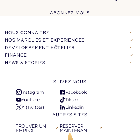
ABONNEZ-VOUS
NOUS CONNAITRE
NOS MARQUES ET EXPÉRIENCES
DÉVELOPPEMENT HÔTELIER
FINANCE
NEWS & STORIES
SUIVEZ NOUS
Instagram
Facebook
S'ouvre
S'ouvre
Youtube
Tiktok
dans
dans
S'ouvre
S'ouvre
X (Twitter)
Linkedin
un
un
dans
dans
S'ouvre
S'ouvre
AUTRES SITES
nouvel
nouvel
un
un
dans
dans
onglet
onglet
nouvel
nouvel
un
un
TROUVER UN
RESERVER
onglet
onglet
EMPLOI
MAINTENANT
nouvel
nouvel
S'ouvre
S'ouvre
onglet
onglet
dans
dans