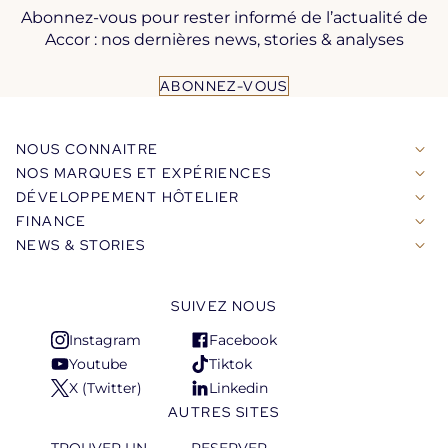
Abonnez-vous pour rester informé de l’actualité de
Accor : nos dernières news, stories & analyses
ABONNEZ-VOUS
NOUS CONNAITRE
NOS MARQUES ET EXPÉRIENCES
DÉVELOPPEMENT HÔTELIER
FINANCE
NEWS & STORIES
SUIVEZ NOUS
Instagram
Facebook
S'ouvre
S'ouvre
Youtube
Tiktok
dans
dans
S'ouvre
S'ouvre
X (Twitter)
Linkedin
un
un
dans
dans
S'ouvre
S'ouvre
AUTRES SITES
nouvel
nouvel
un
un
dans
dans
onglet
onglet
nouvel
nouvel
un
un