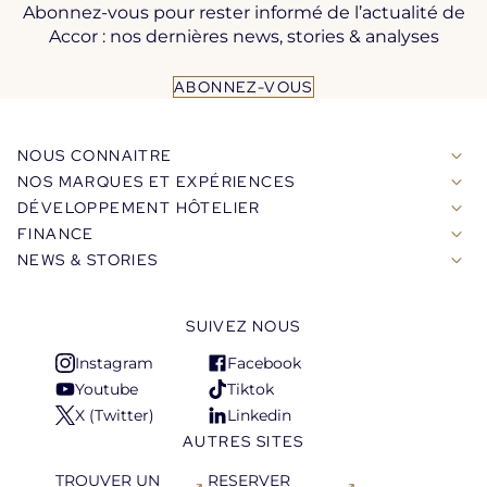
Abonnez-vous pour rester informé de l’actualité de
Accor : nos dernières news, stories & analyses
ABONNEZ-VOUS
NOUS CONNAITRE
NOS MARQUES ET EXPÉRIENCES
DÉVELOPPEMENT HÔTELIER
FINANCE
NEWS & STORIES
SUIVEZ NOUS
Instagram
Facebook
S'ouvre
S'ouvre
Youtube
Tiktok
dans
dans
S'ouvre
S'ouvre
X (Twitter)
Linkedin
un
un
dans
dans
S'ouvre
S'ouvre
AUTRES SITES
nouvel
nouvel
un
un
dans
dans
onglet
onglet
nouvel
nouvel
un
un
TROUVER UN
RESERVER