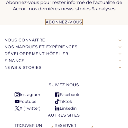
Abonnez-vous pour rester informé de l’actualité de
Accor : nos dernières news, stories & analyses
ABONNEZ-VOUS
NOUS CONNAITRE
NOS MARQUES ET EXPÉRIENCES
DÉVELOPPEMENT HÔTELIER
FINANCE
NEWS & STORIES
SUIVEZ NOUS
Instagram
Facebook
S'ouvre
S'ouvre
Youtube
Tiktok
dans
dans
S'ouvre
S'ouvre
X (Twitter)
Linkedin
un
un
dans
dans
S'ouvre
S'ouvre
AUTRES SITES
nouvel
nouvel
un
un
dans
dans
onglet
onglet
nouvel
nouvel
un
un
TROUVER UN
RESERVER