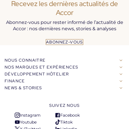
Recevez les dernières actualités de
Accor
Abonnez-vous pour rester informé de l’actualité de
Accor : nos dernières news, stories & analyses
ABONNEZ-VOUS
NOUS CONNAITRE
NOS MARQUES ET EXPÉRIENCES
DÉVELOPPEMENT HÔTELIER
FINANCE
NEWS & STORIES
SUIVEZ NOUS
Instagram
Facebook
S'ouvre
S'ouvre
Youtube
Tiktok
dans
dans
S'ouvre
S'ouvre