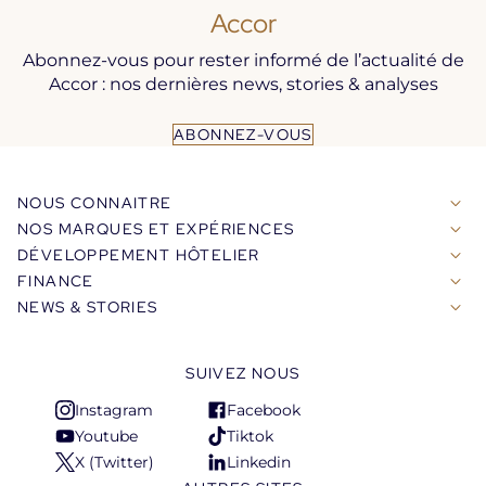
Accor
Abonnez-vous pour rester informé de l’actualité de
Accor : nos dernières news, stories & analyses
ABONNEZ-VOUS
NOUS CONNAITRE
NOS MARQUES ET EXPÉRIENCES
DÉVELOPPEMENT HÔTELIER
FINANCE
NEWS & STORIES
SUIVEZ NOUS
Instagram
Facebook
S'ouvre
S'ouvre
Youtube
Tiktok
dans
dans
S'ouvre
S'ouvre
X (Twitter)
Linkedin
un
un
dans
dans
S'ouvre
S'ouvre